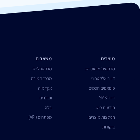
מוצרים
משאבים
מרקטינג אוטומיישן
מרקטפלייס
דיוור אלקטרוני
מרכז תמיכה
פופאפים חכמים
אקדמיה
דיוור SMS
וובינרים
הודעות פוש
בלוג
המלצות מוצרים
מפתחים (API)
ביקורות