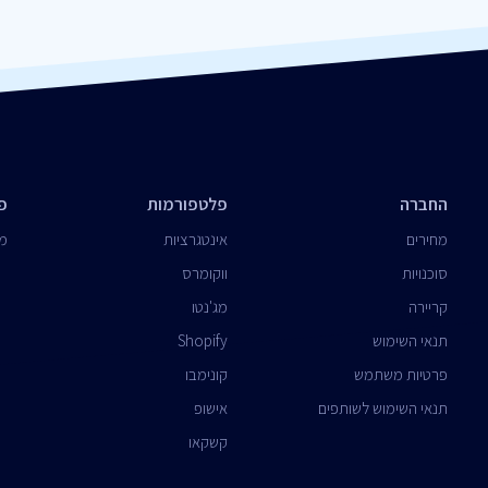
החברה
פלטפורמות
פ
מחירים
אינטגרציות
מר
סוכנויות
ווקומרס
קריירה
מג'נטו
תנאי השימוש
Shopify
פרטיות משתמש
קונימבו
תנאי השימוש לשותפים
אישופ
קשקאו